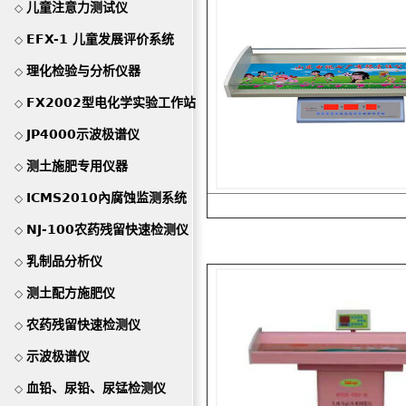
儿童注意力测试仪
◇
EFX-1 儿童发展评价系统
◇
理化检验与分析仪器
◇
FX2002型电化学实验工作站
◇
JP4000示波极谱仪
◇
测土施肥专用仪器
◇
ICMS2010內腐蚀监测系统
◇
NJ-100农药残留快速检测仪
◇
乳制品分析仪
◇
测土配方施肥仪
◇
农药残留快速检测仪
◇
示波极谱仪
◇
血铅、尿铅、尿锰检测仪
◇