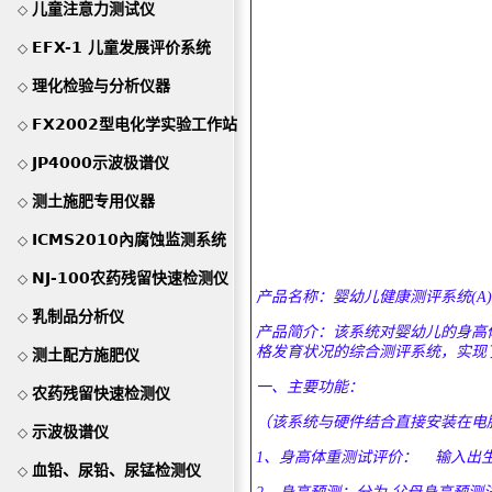
儿童注意力测试仪
◇
EFX-1 儿童发展评价系统
◇
理化检验与分析仪器
◇
FX2002型电化学实验工作站
◇
JP4000示波极谱仪
◇
测土施肥专用仪器
◇
ICMS2010內腐蚀监测系统
◇
NJ-100农药残留快速检测仪
◇
产品名称：婴幼儿健康测评系统(A)
乳制品分析仪
◇
产品简介：该系统对婴幼儿的身高
格发育状况的综合测评系统，实现
测土配方施肥仪
◇
一、主要功能：
农药残留快速检测仪
◇
（该系统与硬件结合直接安装在电
示波极谱仪
◇
1、身高体重测试评价： 输入出
血铅、尿铅、尿锰检测仪
◇