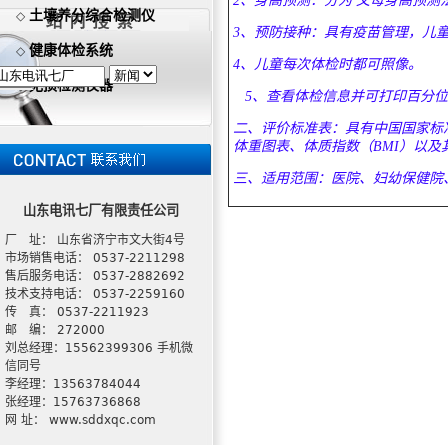
2、身高预测：分为 父母身高预
土壤养分综合检测仪
◇
3、预防接种：具有疫苗管理，儿
健康体检系统
◇
4、儿童每次体检时都可照像。
无损检测仪器
◇
5、查看体检信息并可打印百分位
二、评价标准表：具有中国国家标
体重图表、体质指数（BMI）以及
三、适用范围：医院、妇幼保健院
山东电讯七厂有限责任公司
厂 址： 山东省济宁市文大街4号
市场销售电话： 0537-2211298
售后服务电话： 0537-2882692
技术支持电话： 0537-2259160
传 真： 0537-2211923
邮 编： 272000
刘总经理：15562399306 手机微
信同号
李经理：13563784044
张经理：15763736868
网 址： www.sddxqc.com