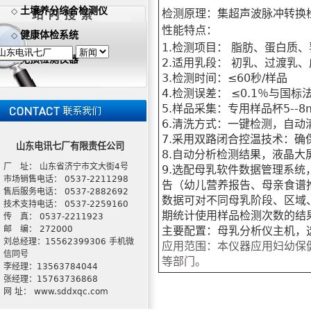
土壤养分综合检测仪
◇
检测原理：集超声波脉冲
性能特点：
健康体检系统
◇
1.
检测项目： 脂肪、蛋白质
无损检测仪器
◇
2.
适用乳段： 初乳、过渡乳
3.
检测时间：≤
60
秒
/
样品
4.
检测误差： ≤
0.1
％与国标
5.
样品采集：专用样品杯
5--8
6.
清洗方式：一键检测，自动
7.
采用双路闭合控温技术：确
山东电讯七厂有限责任公司
8.
自动分析检测结果，液晶大
厂 址： 山东省济宁市文大街4号
9.
选配母乳软件数据管理系统
市场销售电话： 0537-2211298
告（幼儿营养报告、母亲食谱
售后服务电话： 0537-2882692
数据可对不同母乳阶段、区域
技术支持电话： 0537-2259160
期统计使用样品检测次数的结
传 真： 0537-2211923
邮 编： 272000
主要配置
：母乳分析仪主机，
刘总经理：15562399306 手机微
应用范围：
本仪器应用妇幼保
信同号
等部门。
李经理：13563784044
张经理：15763736868
网 址： www.sddxqc.com