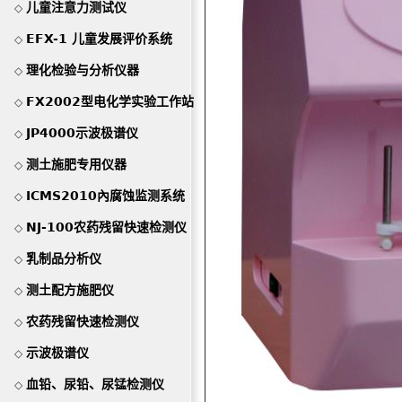
儿童注意力测试仪
◇
EFX-1 儿童发展评价系统
◇
理化检验与分析仪器
◇
FX2002型电化学实验工作站
◇
JP4000示波极谱仪
◇
测土施肥专用仪器
◇
ICMS2010內腐蚀监测系统
◇
NJ-100农药残留快速检测仪
◇
乳制品分析仪
◇
测土配方施肥仪
◇
农药残留快速检测仪
◇
示波极谱仪
◇
血铅、尿铅、尿锰检测仪
◇