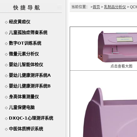
当前位置： >
首页
>
乳制品分析仪
> Q
经皮黄疸仪
◇
儿童孤独症筛查系统
◇
数字OT训练系统
◇
微量元素分析仪
◇
婴幼儿智能体检仪
◇
点击查看大图
婴幼儿健康测评系统A
◇
婴幼儿健康测评系统B
◇
身高体重测量仪
◇
儿童保健电脑
◇
DXQC-1心理测评系统
◇
中医体质辨识系统
◇