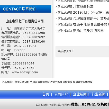
如何理解儿童的身高体
· [行业动态]
儿童身高标准
· [行业动态]
2019河北（石家庄）
· [行业动态]
合理锻炼有助于儿童身
· [行业动态]
山东电讯七厂有限责任公司
有助于儿童身高增长的
· [行业动态]
厂 址： 山东省济宁市文大街4号
影响儿童身高的因素
· [行业动态]
市场销售电话： 0537-2211298
售后服务电话： 0537-2882692
技术支持电话： 0537-2259160
传 真： 0537-2211923
邮 编： 272000
当前页1/13
刘总经理：15562399306 手机微
信同号
李经理：13563784044
张经理：15763736868
网 址： www.sddxqc.com
产品推荐：
微量元素分析仪
身高体重测量仪
农药残留快速检测仪
婴幼儿智能体检仪
首页
公司简介
企业新闻
行业新闻
微量元素分析仪
农药残
山东电讯七厂有限责任公司中国专业
、